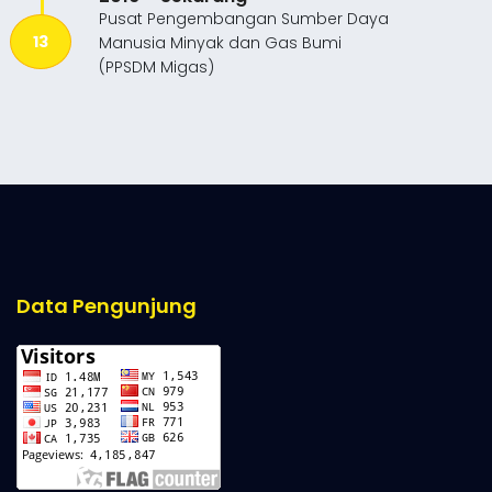
Pusat Pengembangan Sumber Daya
13
Manusia Minyak dan Gas Bumi
(PPSDM Migas)
Data Pengunjung