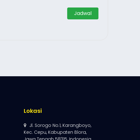
Jadwal
Lokasi
Jl. Sorogo No.1, Karangboyo,
Kec. Cepu, Kabupaten Blora,
Jawa Tengah 58315, Indonesia