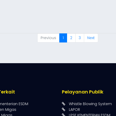
Previous
1
2
3
Next
Terkait
Pelayanan Publik
menterian ESDM
Whistle Blowing System
jen Migas
LAPOR
K Migas
LPSE KEMENTERIAN ESDM