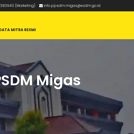
383940 (Marketing)
info.ppsdm.migas@esdm.go.id
DATA MITRA RESMI
PPSDM Migas